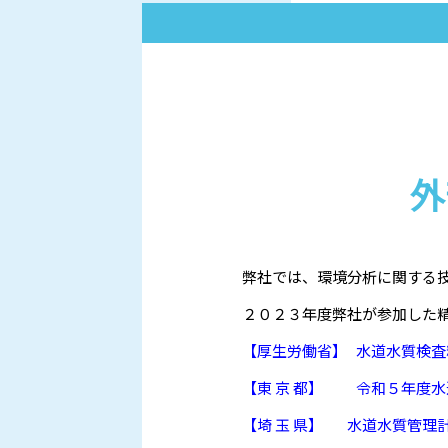
外
弊社では、環境分析に関する
２０２３年度弊社が参加した
【厚生労働省】 水道水質検
【東 京 都】 令和５年度
【埼 玉 県】 水道水質管