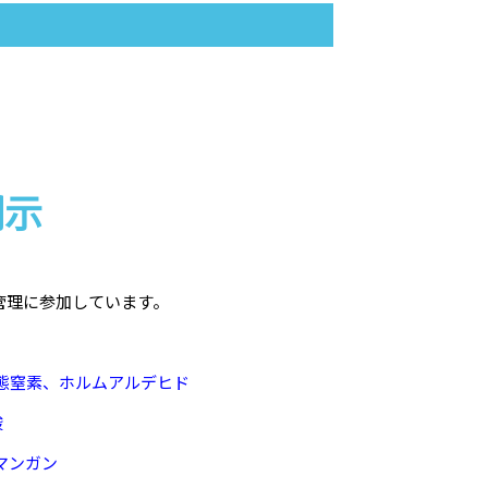
開示
管理に参加しています。
態窒素、ホルムアルデヒド
酸
マンガン